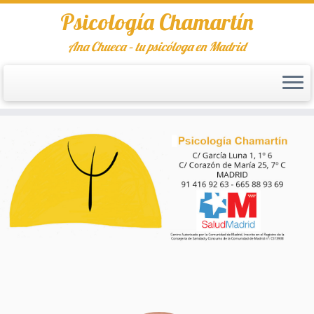
Psicología Chamartín
Ana Chueca – tu psicóloga en Madrid
Saltar
al
contenido