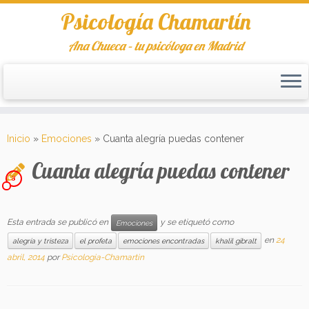
Psicología Chamartín
Ana Chueca – tu psicóloga en Madrid
Saltar
al
Inicio
»
Emociones
»
Cuanta alegría puedas contener
contenido
Cuanta alegría puedas contener
3
Esta entrada se publicó en
y se etiquetó como
Emociones
en
24
alegría y tristeza
el profeta
emociones encontradas
khalil gibralt
abril, 2014
por
Psicologia-Chamartin