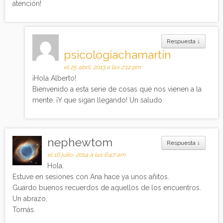
atención!
Respuesta
↓
psicologiachamartin
el 25 abril, 2013 a las 2:12 pm
¡Hola Alberto!
Bienvenido a esta serie de cosas que nos vienen a la
mente. ¡Y que sigan llegando! Un saludo.
nephewtom
Respuesta
↓
el 16 julio, 2014 a las 6:47 am
Hola.
Estuve en sesiones con Ana hace ya unos añitos.
Guardo buenos recuerdos de aquellos de los encuentros.
Un abrazo,
Tomás.