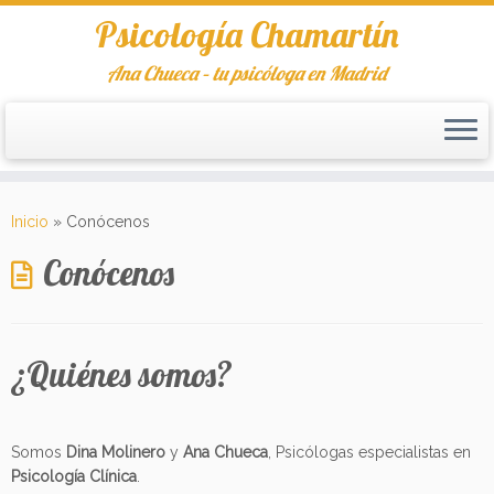
Psicología Chamartín
Ana Chueca – tu psicóloga en Madrid
Saltar
al
Inicio
»
Conócenos
contenido
Conócenos
¿Quiénes somos?
Somos
Dina Molinero
y
Ana Chueca
, Psicólogas especialistas en
Psicología Clínica
.